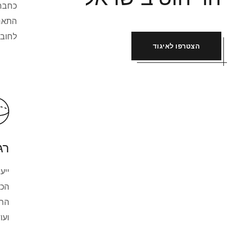
כחבר 
התאחד
לחובר
הצטרפו לאיגוד
רג
ייע
הכו
הרי
ועו