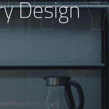
I
T
ry Design