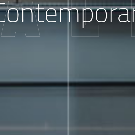
U
A
L
Contempora