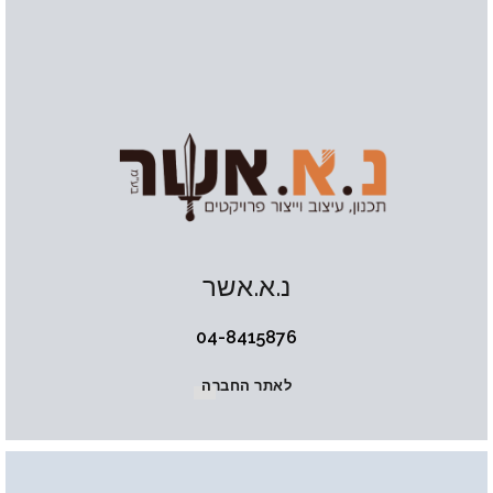
נ.א.אשר
04-8415876
לאתר החברה