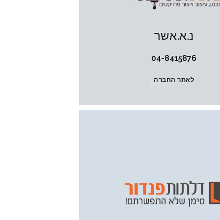
נ.א.אשר
04-8415876
לאתר החברה