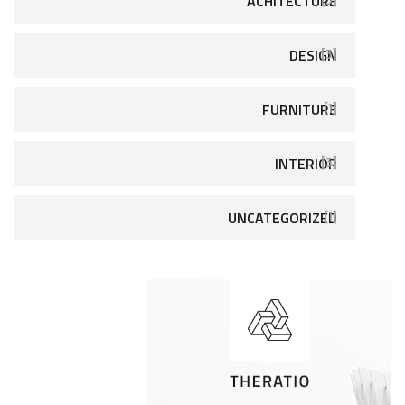
ACHITECTURE
[3]
DESIGN
[3]
FURNITURE
[1]
INTERIOR
[3]
UNCATEGORIZED
[1]