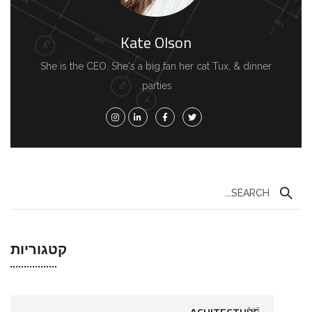
Kate Olson
She is the CEO. She's a big fan her cat Tux, & dinner
parties.
קטגוריות