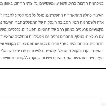
במלחמת חרבות ברזל, השפיעו ומשפיעים על יצרני הריהוט באופן מו
האיגוד, כחלק מהתאחדות התעשיינים, פועל על מנת לסייע לחבריו 
אלה ולשפר את תנאי הסביבה העסקית של המפעליםחברי האיגוד נהני
מקצועיים פרטניים במגוון רחב של תחומים: תפעוליים, כלכליים, מש
עם רגולציה. בנוסף, החברים נהנים גם מפעילויות ומהלכים שהאיגוד
הרוחבית, ביניהם: מיתוג ענף הריהוט ככזה שנתפס כגורם מקצועי וא
ראשונה בקרב הקהל הישראלי, קמפיינים לעידוד רכש ריהוט ישראלי, ב
המקומיים באמצעות אמנת איכות ושירות שמקנה ללקוחות תחושת ביט