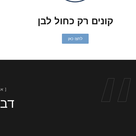
קונים רק כחול לבן
“
לחצו כאן
[ א
דבר