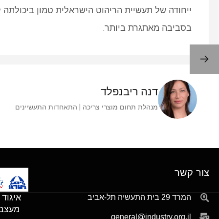
ייחודה של תעשיית הריהוט הישראלית טמון ביכולתה ל
בסביבה מאתגרת ביותר.
דנה ריבנפלד
מנהלת תחום מוצרי צריכה | התאחדות התעשיינים
צור קשר
איגוד 
המרד 29 בית התעשיה תל-אביב
מעצבו
general@industry.org.il