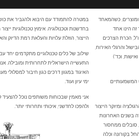
 ומוצרים, כשהמאחד
במטרה להתמודד עם היבוא ולהגביר את כוש
זה הינו אחד
בחדשנות וטכנולוגיה. אימוץ טכנולוגיות יי
ו"ל, הכרת הצרכים
הייצור, הוזלת עלויות והעלאת רמת הדיוק והא
ישול והרגלי האירוח,
שילוב של כלים טכנולוגיים מתקדמים יחד עם
אישות, וכד')
התעשייה הישראלית לתחרותית ומובילה. אנ
האיגוד במגוון דרכים כגון חיבור למסלולי מע
ט המשמעותיים
ימי עיון ועוד.
אני מאמין שבכוחות משותפים נוכל להצעיד 
ולציה ומיוקר הייצור
ולהפכו לחדשני, איכותי ותחרותי יותר.
ה בשנים האחרונות
, סובלים ממחסור
החל בקורונה וכלה