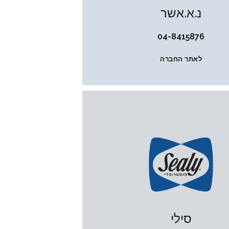
נ.א.אשר
04-8415876
לאתר החברה
סילי